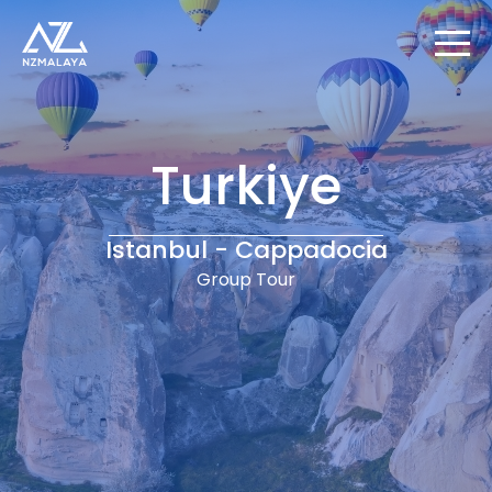
Turkiye
Istanbul - Cappadocia
Group Tour