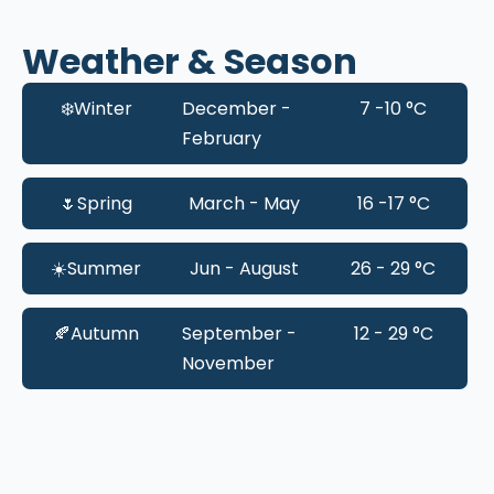
Weather & Season
❄️
Winter
December -
7 -10 °C
February
🌷
Spring
March - May
16 -17 °C
☀️
Summer
Jun - August
26 - 29 °C
🍂
Autumn
September -
12 - 29 °C
November