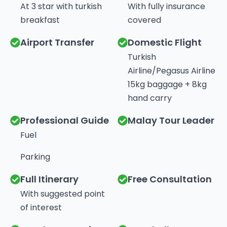
At 3 star with turkish
With fully insurance
breakfast
covered
Airport Transfer
Domestic Flight
Turkish
Airline/Pegasus Airline
15kg baggage + 8kg
hand carry
Professional Guide
Malay Tour Leader
Fuel
Parking
Full Itinerary
Free Consultation
With suggested point
of interest